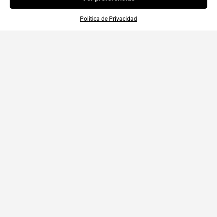
Política de Privacidad
Política de Privacidad
|
Privacidad y Condiciones
|
Condiciones Generales