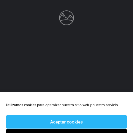
CLOSED
Jumasol HRD Solar S.L.
Inst. Energia Solar Fotolvaica, Térmica, Calefacción, Fontaneria
Lucena
744 626 113
Calle Montemayor 9
Electricistas
+2
Utilizamos cookies para optimizar nuestro sitio web y nuestro servicio.
Aceptar cookies