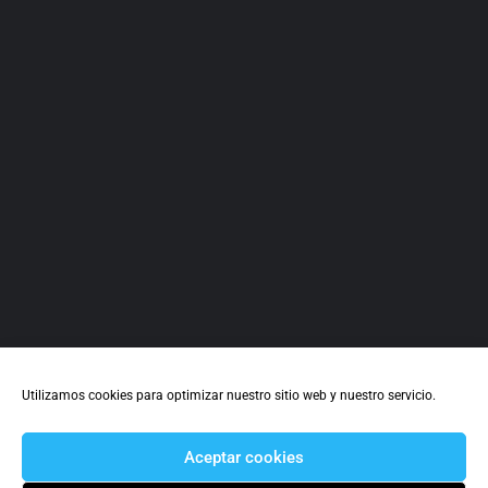
Benamejí
637 530 958
Calle Martínez Victoria 24
Complementos
+1
Utilizamos cookies para optimizar nuestro sitio web y nuestro servicio.
Aceptar cookies