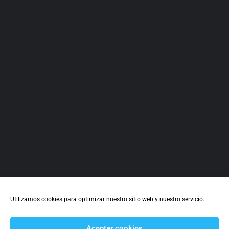
Lucena
679856621
Calle Alhama 93
Fisioterapeuta
+3
Utilizamos cookies para optimizar nuestro sitio web y nuestro servicio.
Aceptar cookies