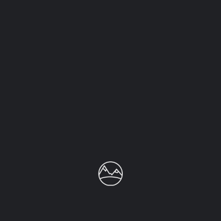
Sin comentarios aún.
Agrega una reseña
Debes iniciar
sesión
para publicar un comentario.