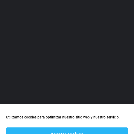
Café & Copas
Lucena
Pasaje Cristo Del Amor
Cafeterías
+1
Utilizamos cookies para optimizar nuestro sitio web y nuestro servicio.