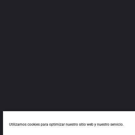
Todo para vestir al hombre más actual, visítanos!
Priego de Córdoba
Calle Lozano Sidro 13
Complementos
+2
Utilizamos cookies para optimizar nuestro sitio web y nuestro servicio.