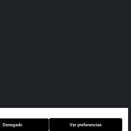
Moda caballero
Lucena
605923158
Calle San Francisco 2
Bodas
+3
Denegado
Ver preferencias