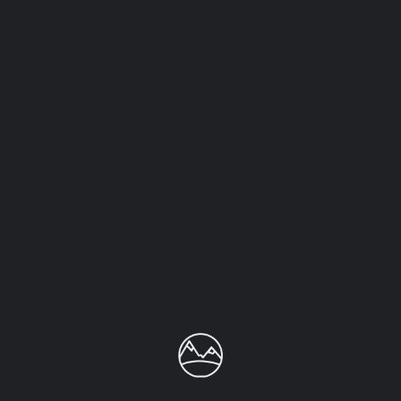
Categorías
Visitas
Municipio
Priego de Córdoba
Sin comentarios aún.