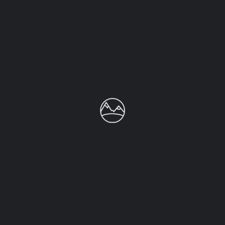
Sin comentarios aún.
Agrega una reseña
Debes iniciar
sesión
para publicar un comentario.