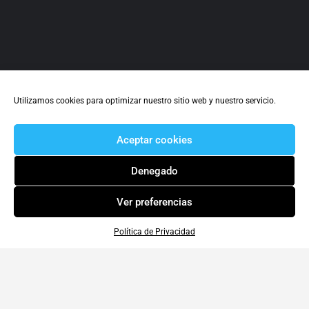
Utilizamos cookies para optimizar nuestro sitio web y nuestro servicio.
inmaSuanes
Diseño y Marketing
Aceptar cookies
Lucena
610 939 707
Calle Veracruz 17
Denegado
Diseño Gráfico
+2
Ver preferencias
Política de Privacidad