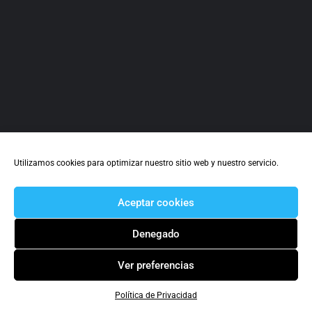
Bar Stop
Lucena
619 31 24 80
Calle Ejido Plaza De Toros 16
Utilizamos cookies para optimizar nuestro sitio web y nuestro servicio.
Aceptar cookies
Denegado
La Caña
Ver preferencias
Lucena
Calle Jaime 12
Política de Privacidad
Cañas y Tapas